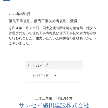
2022年9月1日
優良工事表彰、優秀工事技術者表彰 受賞！
令和４年７月２２日、国土交通省関東地方整備局二瀬ダム
管理所において優良工事表彰及び優秀工事技術者表彰が執
り行われました。協力いただいた関係者の皆様ありがとう
ございました。
コ
ペ
アーカイブ
ン
ー
テ
ジ
ア
ン
の
ー
ツ
先
カ
本
頭
イ
文
へ
ブ
土木工事業・地質調査業
の
戻
先
る
サンセイ磯田建設株式会社