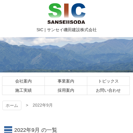
コ
ン
テ
ン
ツ
SIC | サ
SIC | サンセイ磯田建設株式会社
本
文
ンセイ磯
へ
ス
田建設株
キ
ッ
式会社
プ
2022年9月の記事一覧
会社案内
事業案内
トピックス
施工実績
採用案内
お問い合わせ
2022年9月
ホーム
2022年9月 の一覧