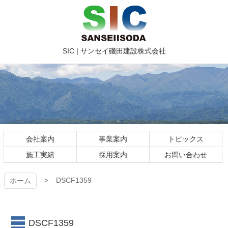
コ
ン
テ
ン
ツ
SIC | サ
SIC | サンセイ磯田建設株式会社
本
文
ンセイ磯
へ
ス
田建設株
キ
ッ
式会社
プ
DSCF1359
会社案内
事業案内
トピックス
施工実績
採用案内
お問い合わせ
DSCF1359
ホーム
DSCF1359