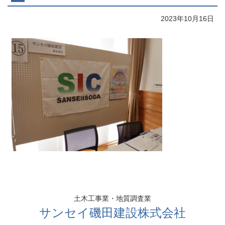
2023年10月16日
コ
ペ
ン
ー
テ
ジ
ン
の
土木工事業・地質調査業
ツ
先
サンセイ磯田建設株式会社
本
頭