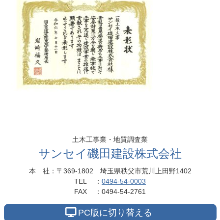
コ
ペ
ン
ー
テ
ジ
ン
の
土木工事業・地質調査業
ツ
先
サンセイ磯田建設株式会社
本
頭
文
へ
本社
：〒369-1802
埼玉県秩父市荒川上田野1402
の
戻
TEL
：
0494-54-0003
先
る
FAX
：
0494-54-2761
頭
へ
PC版に切り替える
戻