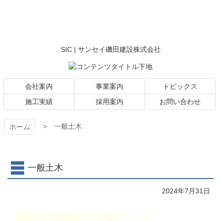
コ
ン
テ
ン
ツ
SIC | サ
SIC | サンセイ磯田建設株式会社
本
文
ンセイ磯
へ
会社案内
事業案内
トピックス
ス
田建設株
キ
一般土木
施工実績
採用案内
お問い合わせ
ッ
式会社
プ
一般土木
ホーム
一般土木
2024年7月31日