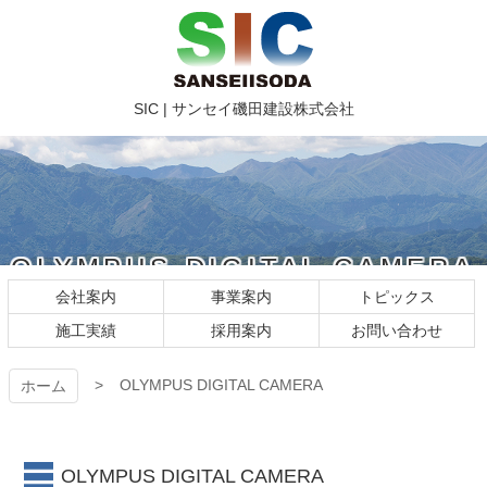
コ
ン
テ
ン
ツ
SIC | サ
SIC | サンセイ磯田建設株式会社
本
文
ンセイ磯
へ
ス
田建設株
キ
ッ
式会社
プ
OLYMPUS DIGITAL CAMERA
会社案内
事業案内
トピックス
OLYMPUS DIGITAL CAMERA
施工実績
採用案内
お問い合わせ
OLYMPUS DIGITAL CAMERA
ホーム
OLYMPUS DIGITAL CAMERA