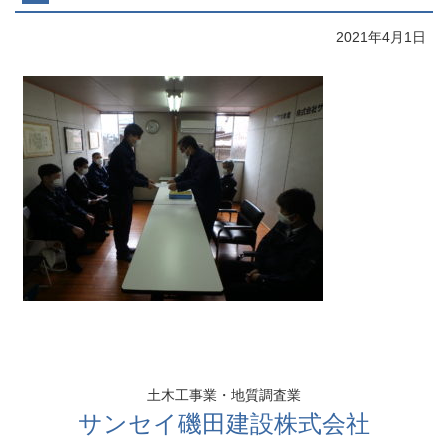
2021年4月1日
コ
ペ
ン
ー
テ
ジ
ン
の
土木工事業・地質調査業
ツ
先
サンセイ磯田建設株式会社
本
頭