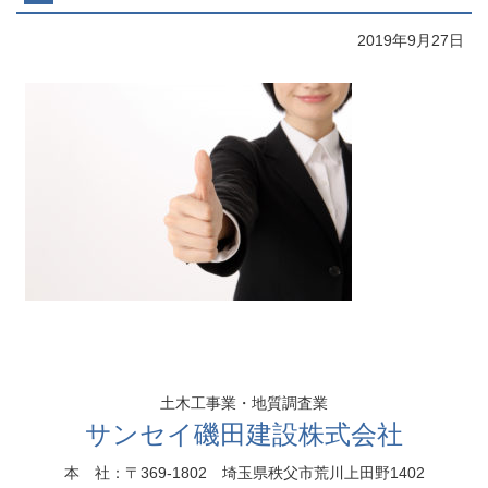
2019年9月27日
コ
ペ
ン
ー
テ
ジ
ン
の
土木工事業・地質調査業
ツ
先
サンセイ磯田建設株式会社
本
頭
文
へ
本社
：〒369-1802
埼玉県秩父市荒川上田野1402
の
戻