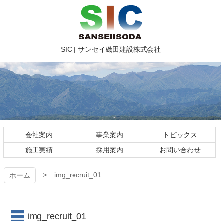
コ
ン
テ
ン
ツ
SIC | サ
SIC | サンセイ磯田建設株式会社
本
文
ンセイ磯
へ
ス
田建設株
キ
ッ
式会社
プ
img_recruit_01
会社案内
事業案内
トピックス
施工実績
採用案内
お問い合わせ
img_recruit_01
ホーム
img_recruit_01